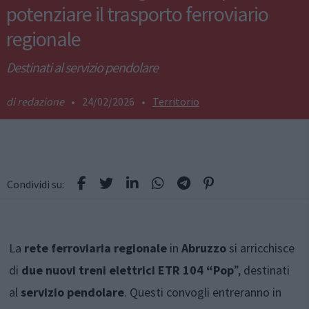
potenziare il trasporto ferroviario
regionale
Destinati al servizio pendolare
redazione
•
24/02/2026
•
Territorio
Condividi su:
La
rete ferroviaria regionale
in
Abruzzo
si arricchisce
di
due nuovi treni elettrici ETR 104 “Pop
”, destinati
al
servizio pendolare
. Questi convogli entreranno in