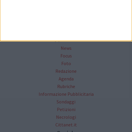
Seguici su Facebook
Mappa del sito
News
Focus
Foto
Redazione
Agenda
Rubriche
Informazione Pubblicitaria
Sondaggi
Petizioni
Necrologi
Cittanet.it