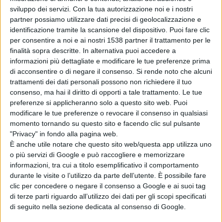
caratteristiche principali figurano riduzione dei consumi
sviluppo dei servizi.
Con la tua autorizzazione noi e i nostri
energetici del 30%, materiali riciclabili al 97%,
partner possiamo utilizzare dati precisi di geolocalizzazione e
identificazione tramite la scansione del dispositivo. Puoi fare clic
climatizzazione intelligente, Wi-Fi, prese USB e di
per consentire a noi e ai nostri 1538 partner il trattamento per le
corrente, illuminazione LED, videosorveglianza digitale e
finalità sopra descritte. In alternativa puoi accedere a
informazioni più dettagliate e modificare le tue preferenze prima
spazi dedicati a biciclette e persone a ridotta mobilità.
di acconsentire o di negare il consenso.
Si rende noto che alcuni
trattamenti dei dati personali possono non richiedere il tuo
consenso, ma hai il diritto di opporti a tale trattamento. Le tue
L’implementazione di questi convogli contribuisce
preferenze si applicheranno solo a questo sito web. Puoi
direttamente a migliorare l’affidabilità, la puntualità e la
modificare le tue preferenze o revocare il consenso in qualsiasi
momento tornando su questo sito e facendo clic sul pulsante
qualità del servizio ferroviario regionale, rafforzando la
"Privacy" in fondo alla pagina web.
È anche utile notare che questo sito web/questa app utilizza uno
capacità del trasporto pubblico locale come
o più servizi di Google e può raccogliere e memorizzare
infrastruttura strategica per la mobilità dei cittadini e lo
informazioni, tra cui a titolo esemplificativo il comportamento
durante le visite o l’utilizzo da parte dell’utente. È possibile fare
sviluppo sostenibile del territorio.
clic per concedere o negare il consenso a Google e ai suoi tag
di terze parti riguardo all’utilizzo dei dati per gli scopi specificati
di seguito nella sezione dedicata al consenso di Google.
Condividi su: